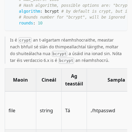
# Hash algorithm, possible options are: "bcrypt"
algorithm
:
 bcrypt 
# by default is crypt, but is 
# Rounds number for "bcrypt", will be ignored fo
rounds
:
10
Is é
an t-algartam réamhshocraithe, meastar
crypt
nach bhfuil sé slán do thimpeallachtaí táirgthe, moltar
do shuiteálacha nua
a úsáid ina ionad sin. Nóta
bcrypt
tar éis verdaccio 6.x is é
an réamhshocrú.
bcrypt
Ag
Maoin
Cineál
Sampla
teastáil
file
string
Tá
./htpasswd