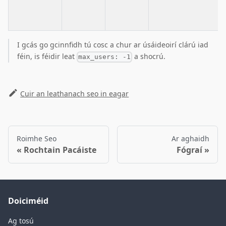
I gcás go gcinnfidh tú cosc ​​a chur ar úsáideoirí clárú iad
féin, is féidir leat
a shocrú.
max_users: -1
Cuir an leathanach seo in eagar
Roimhe Seo
Ar aghaidh
Rochtain Pacáiste
Fógraí
Doiciméid
Ag tosú