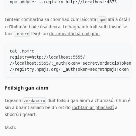
npm adduser --registry http://localhost:4873
Gintear comhartha sa chomhad cumraíochta
atá á óstáil
npm
i d’fhillteán baile úsáideora. Le haghaidh tuilleadh faisnéise
faoi
léigh an
doiciméadúchán oifigiúil
.
.npmrc
cat .npmrc
registry=http://localhost:5555/
//localhost:5555/:_authToken="secretVerdaccioToken"
//registry.npmjs.org/:_authToken=secretNpmjsToken
Foilsigh gan ainm
Ligeann
duit foilsiú gan ainm a chumasú. Chun é
verdaccio
sin a bhaint amach beidh ort do
rochtain ar phacáistí
a
shocrú i gceart.
M.sh: