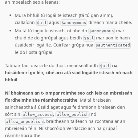
an mbealach seo a leanas:
Mura bhfuil tú logáilte isteach (tá tú gan ainm),
ciallaíonn
agus
díreach mar a chéile.
$all
$anonymous
Má tá tú logáilte isteach, ní bheidh
mar
$anonymous
chuid de do ghrúpaí agus beidh
mar aon le haon
$all
úsáideoir logáilte. Cuirfear grúpa nua
$authenticated
le do liosta grúpaí.
Tabhair faoi deara le do thoil: meaitseálfaidh
na
$all
húsáideoirí go léir, cibé acu atá siad logáilte isteach nó nach
bhfuil
.
Ní bhaineann an t-iompar roimhe seo ach leis an mbreiseán
fíordheimhnithe réamhshocraithe
. Má tá breiseán
saincheaptha á úsáid agat agus feidhmíonn breiseán den
sórt sin
,
nó
allow_access
allow_publish
, braitheann taifeach na rochtana ar an
allow_unpublish
mbreiseán féin. Ní shocróidh Verdaccio ach na grúpaí
réamhshocraithe.