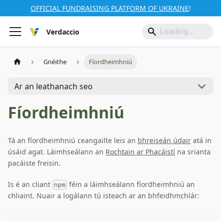
OFFICIAL FUNDRAISING PLATFORM OF UKRAINE
!
Verdaccio
Gnéithe
Fíordheimhniú
Ar an leathanach seo
Fíordheimhniú
Tá an fíordheimhniú ceangailte leis an
bhreiseán údair
atá in
úsáid agat. Láimhseálann an
Rochtain ar Phacáistí
na srianta
pacáiste freisin.
Is é an cliant
féin a láimhseálann fíordheimhniú an
npm
chliaint. Nuair a logálann tú isteach ar an bhfeidhmchlár: