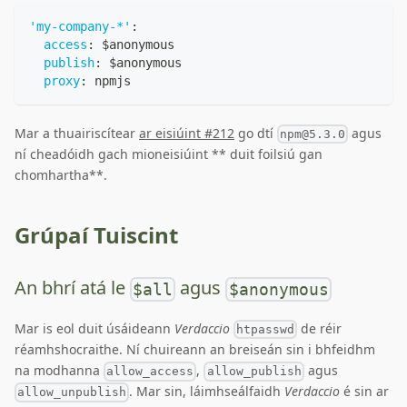
'my-company-*'
:
access
:
 $anonymous
publish
:
 $anonymous
proxy
:
 npmjs
Mar a thuairiscítear
ar eisiúint #212
go dtí
agus
npm@5.3.0
ní cheadóidh gach mioneisiúint ** duit foilsiú gan
chomhartha**.
Grúpaí Tuiscint
An bhrí atá le
agus
$all
$anonymous
Mar is eol duit úsáideann
Verdaccio
de réir
htpasswd
réamhshocraithe. Ní chuireann an breiseán sin i bhfeidhm
na modhanna
,
agus
allow_access
allow_publish
. Mar sin, láimhseálfaidh
Verdaccio
é sin ar
allow_unpublish