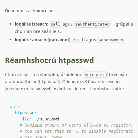
Déanaimis achoimre ar:
logáilte isteach
:
agus
+ grúpaí a
$all
$authenticated
chuir an breiseán leis.
logáilte amach (gan ainm)
:
agus
.
$all
$anonymous
Réamhshocrú htpasswd
Chun an socrú a shimpliú, úsáideann
breiseán
verdaccio
atá bunaithe ar
. Ó leagan v3.0.x an breiseán
htpasswd
úsáidtear de réir réamhshocraithe.
verdaccio-htpasswd
auth
:
htpasswd
:
file
:
 ./htpasswd
# Maximum amount of users allowed to register, d
# You can set this to -1 to disable registration
# max_users: 1000