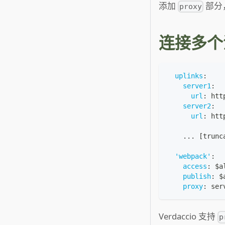
添加
部分，
proxy
连接多个
uplinks
:
server1
:
url
:
 htt
server2
:
url
:
 htt
...
[
trunc
'webpack'
:
access
:
 $a
publish
:
 $
proxy
:
 ser
Verdaccio 支持
p