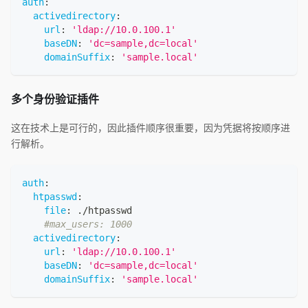
auth
:
activedirectory
:
url
:
'ldap://10.0.100.1'
baseDN
:
'dc=sample,dc=local'
domainSuffix
:
'sample.local'
多个身份验证插件
这在技术上是可行的，因此插件顺序很重要，因为凭据将按顺序进
行解析。
auth
:
htpasswd
:
file
:
 ./htpasswd
#max_users: 1000
activedirectory
:
url
:
'ldap://10.0.100.1'
baseDN
:
'dc=sample,dc=local'
domainSuffix
:
'sample.local'