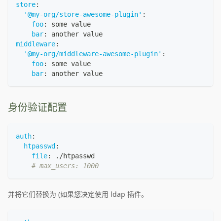
store
:
'@my-org/store-awesome-plugin'
:
foo
:
 some value
bar
:
 another value
middleware
:
'@my-org/middleware-awesome-plugin'
:
foo
:
 some value
bar
:
 another value
身份验证配置
auth
:
htpasswd
:
file
:
 ./htpasswd
# max_users: 1000
并将它们替换为 (如果您决定使用 ldap 插件。