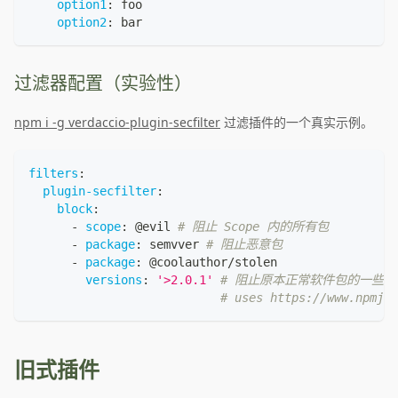
option1
:
 foo
option2
:
 bar
过滤器配置（实验性）
npm i -g verdaccio-plugin-secfilter
过滤插件的一个真实示例。
filters
:
plugin-secfilter
:
block
:
-
scope
:
 @evil 
# 阻止 Scope 内的所有包
-
package
:
 semvver 
# 阻止恶意包
-
package
:
 @coolauthor/stolen
versions
:
'>2.0.1'
# 阻止原本正常软件包的一些恶
# uses https://www.npmjs.
旧式插件