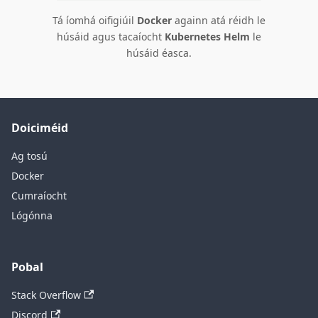
Tá íomhá oifigiúil
Docker
againn atá réidh le
húsáid agus tacaíocht
Kubernetes Helm
le
húsáid éasca.
Doiciméid
Ag tosú
Docker
Cumraíocht
Lógónna
Pobal
Stack Overflow
Discord