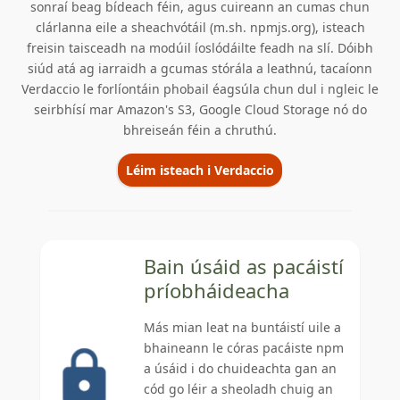
sonraí beag bídeach féin, agus cuireann an cumas chun
clárlanna eile a sheachvótáil (m.sh. npmjs.org), isteach
freisin taisceadh na modúil íoslódáilte feadh na slí. Dóibh
siúd atá ag iarraidh a gcumas stórála a leathnú, tacaíonn
Verdaccio le forlíontáin phobail éagsúla chun dul i ngleic le
seirbhísí mar Amazon's S3, Google Cloud Storage nó do
bhreiseán féin a chruthú.
Léim isteach i Verdaccio
Bain úsáid as pacáistí
príobháideacha
Más mian leat na buntáistí uile a
bhaineann le córas pacáiste npm
a úsáid i do chuideachta gan an
cód go léir a sheoladh chuig an