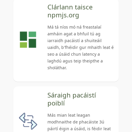
Clárlann taisce
npmjs.org
Má tá níos mó ná freastalaí
amháin agat a bhfuil tú ag
iarraidh pacáistí a shuiteáil
uaidh, b'fhéidir gur mhaith leat é
seo a úsáid chun latency a
laghdú agus teip theipthe a
sholáthar.
Sáraigh pacáistí
poiblí
Más mian leat leagan
modhnaithe de phacáiste 3ú
páirtí éigin a úsáid, is féidir leat