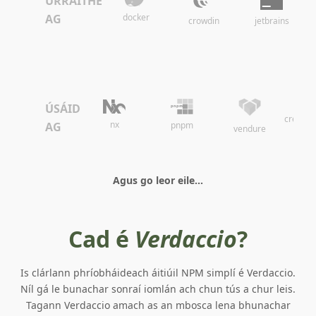
URRAITHE
docker
AG
crowdin
jetbrains
ÚSÁID
create-
nx
pnpm
AG
vendure
Agus go leor eile...
Cad é
Verdaccio
?
Is clárlann phríobháideach áitiúil NPM simplí é Verdaccio.
Níl gá le bunachar sonraí iomlán ach chun tús a chur leis.
Tagann Verdaccio amach as an mbosca lena bhunachar