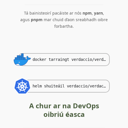
Tá bainisteoirí pacáiste ar nós
npm
,
yarn
,
agus
pnpm
mar chuid d’aon sreabhadh oibre
forbartha.
docker tarraingt verdaccio/verdaccio
helm shuiteáil verdaccio/verdaccio
A chur ar na DevOps
oibriú éasca