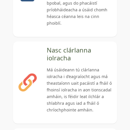
bpobal, agus do phacáistí
príobháideacha a úsáid chomh
héasca céanna leis na cinn
phoiblí.
Nasc clárlanna
iolracha
Má úsáideann tú clárlanna
iolracha i d’eagraíocht agus má
theastaíonn uait pacáistí a fháil ó
fhoinsí iolracha in aon tionscadal
amháin, is féidir leat ilchlár a
shlabhra agus iad a fháil ó
chríochphointe amháin.