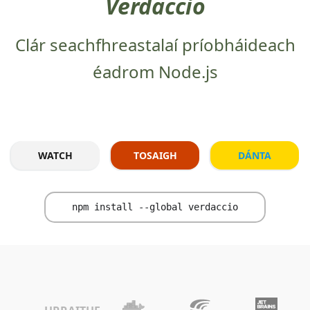
Verdaccio
Clár seachfhreastalaí príobháideach
éadrom Node.js
WATCH
TOSAIGH
DÁNTA
npm install --global verdaccio